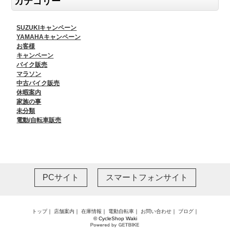
カテゴリー
SUZUKIキャンペーン
YAMAHAキャンペーン
お客様
キャンペーン
バイク販売
マラソン
中古バイク販売
休暇案内
家族の事
未分類
電動/自転車販売
PCサイト
スマートフォンサイト
トップ
｜
店舗案内
｜
在庫情報
｜
電動自転車
｜
お問い合わせ
｜
ブログ
｜
© CycleShop Waki