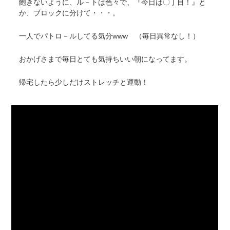
飽きないように、ル－トは色々で、『今日は〇丁目！』と
か、ブロックに分けて・・・。
一人でパトロ－ルしてる気分www （毎日異常なし！）
おかげさまで毎日とても気持ちいい朝になってます。
帰宅したら少しだけストレッチと運動！